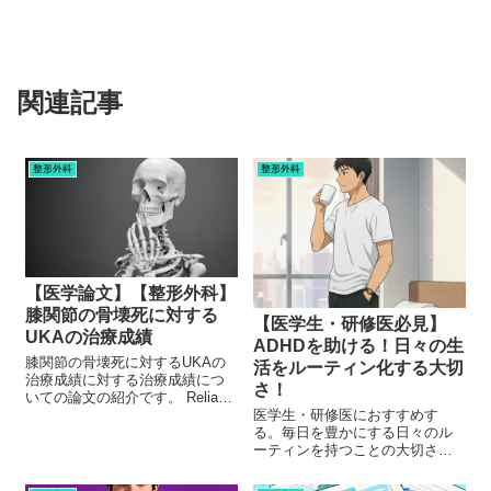
関連記事
整形外科
整形外科
【医学論文】【整形外科】
膝関節の骨壊死に対する
【医学生・研修医必見】
UKAの治療成績
ADHDを助ける！日々の生
膝関節の骨壊死に対するUKAの
活をルーティン化する大切
治療成績に対する治療成績につ
さ！
いての論文の紹介です。 Reliable
outcomes and survivorship of
医学生・研修医におすすめす
unicompartmental knee
る。毎日を豊かにする日々のル
arthroplasty for is...
ーティンを持つことの大切さに
ついての記事です。