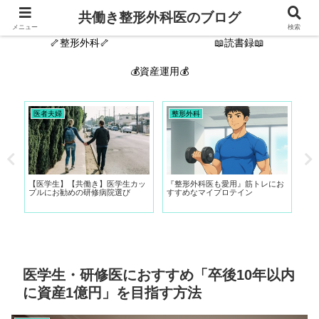
🙋‍♂️自己紹介🦴
新着記事
共働き整形外科医のブログ
メニュー
検索
🦴整形外科🦴
📖読書録📖
💰資産運用💰
医者夫婦
整形外科
整
-
【医学生】【共働き】医学生カッ
『整形外科医も愛用』筋トレにお
【
プルにお勧めの研修病院選び
すすめなマイプロテイン
科
は
医学生・研修医におすすめ「卒後10年以内
に資産1億円」を目指す方法