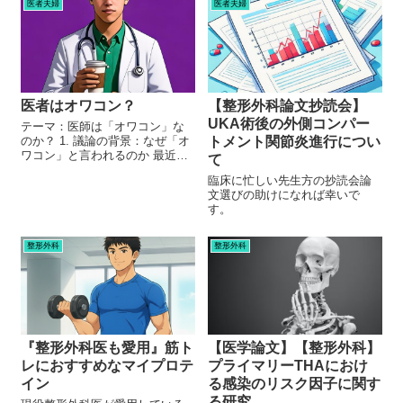
医者夫婦
医者夫婦
医者はオワコン？
【整形外科論文抄読会】
UKA術後の外側コンパー
テーマ：医師は「オワコン」な
のか？ 1. 議論の背景：なぜ「オ
トメント関節炎進行につい
ワコン」と言われるのか 最近、
て
X（旧Twitter）などのSNSを見て
臨床に忙しい先生方の抄読会論
いると、「医者は終わっている
文選びの助けになれば幸いで
（オワコン）」という話題をよ
す。
く見かけます。 その主な理由は
以下の通りです 。 収...
整形外科
整形外科
『整形外科医も愛用』筋ト
【医学論文】【整形外科】
レにおすすめなマイプロテ
プライマリーTHAにおけ
イン
る感染のリスク因子に関す
る研究