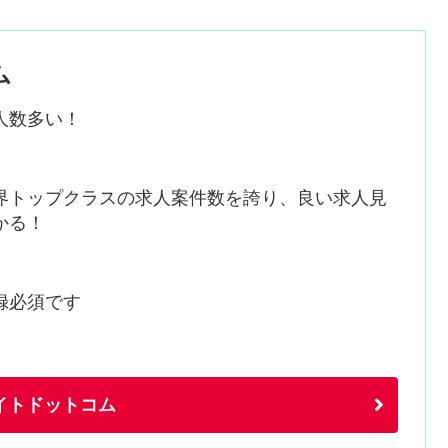
ム
人数多い！
界トップクラスの求人案件数を誇り、良い求人見
かる！
録必須です
イトドットコム