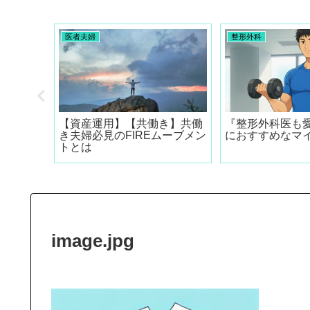
医者夫婦
整形外科
外科】プ
【資産運用】【共働き】共働
『整形外科医も
ける感染
き夫婦必見のFIREムーブメン
におすすめなマ
る研究
トとは
image.jpg