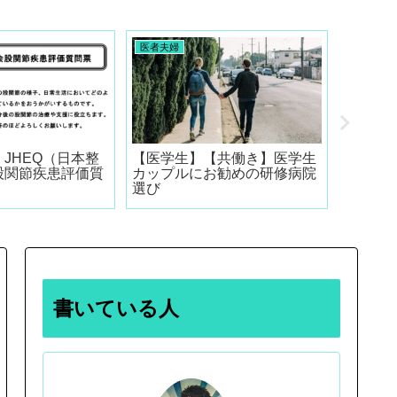
医者夫婦
医者夫婦
JHEQ（日本整
【医学生】【共働き】医学生
【資産
股関節疾患評価質
カップルにお勧めの研修病院
と持ち
選び
のか。
書いている人