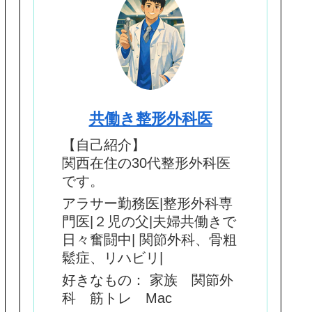
共働き整形外科医
【自己紹介】
関西在住の30代整形外科医
です。
アラサー勤務医|整形外科専
門医|２児の父|夫婦共働きで
日々奮闘中| 関節外科、骨粗
鬆症、リハビリ|
好きなもの： 家族 関節外
科 筋トレ Mac