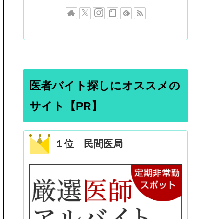
医者バイト探しにオススメの
サイト【PR】
１位 民間医局