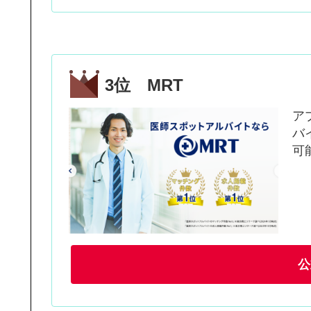
3位 MRT
ア
バ
可
公