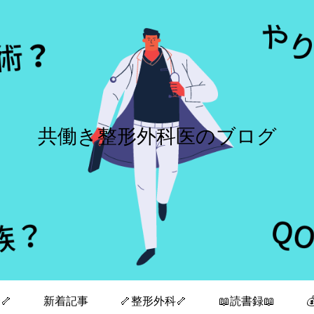
共働き整形外科医のブログ
🦴
新着記事
🦴整形外科🦴
📖読書録📖