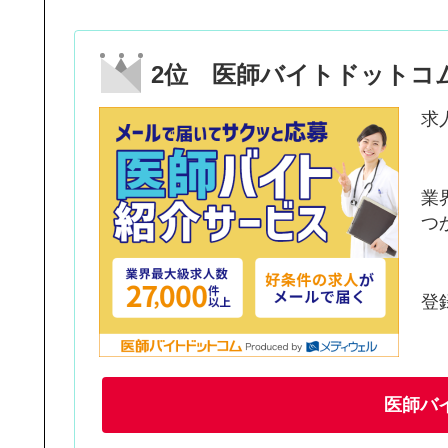
2位 医師バイトドットコ
求
業
つ
登
医師バ