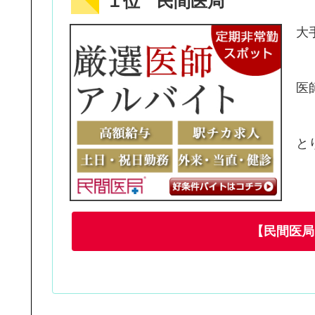
１位 民間医局
大
医
と
【民間医局