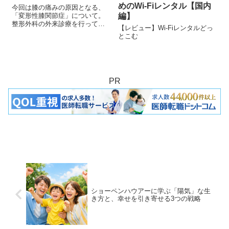
めのWi-Fiレンタル【国内
今回は膝の痛みの原因となる、
「変形性膝関節症」について。
編】
整形外科の外来診療を行ってい
【レビュー】Wi-Fiレンタルどっ
ると、膝の痛みを主訴に来られ
とこむ
る患者さんは多い。
PR
ショーペンハウアーに学ぶ「陽気」な生
き方と、幸せを引き寄せる3つの戦略