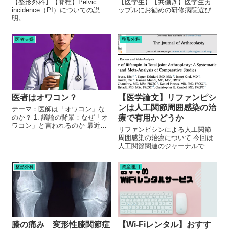
【整形外科】【脊椎】Pelvic
【医学生】【共働き】医学生カ
incidence（PI）についての説
ップルにお勧めの研修病院選び
明。
医者夫婦
整形外科
医者はオワコン？
【医学論文】リファンピシ
ンは人工関節周囲感染の治
テーマ：医師は「オワコン」な
のか？ 1. 議論の背景：なぜ「オ
療で有用かどうか
ワコン」と言われるのか 最近、
リファンピシンによる人工関節
X（旧Twitter）などのSNSを見て
周囲感染の治療について 今回は
いると、「医者は終わっている
人工関節関連のジャーナルであ
（オワコン）」という話題をよ
る「The Journal of
く見かけます。 その主な理由は
Arthroplasty」からの論文です。
以下の通りです 。 収...
整形外科
資産運用
人工関節の治療において、最も
怖い合併症の一つである「感
染」の治療について。 ...
膝の痛み 変形性膝関節症
【Wi-Fiレンタル】おすす