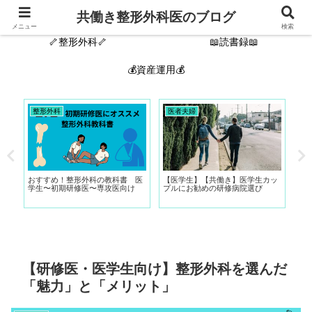
🙋‍♂️自己紹介🦴
新着記事
共働き整形外科医のブログ
メニュー
検索
🦴整形外科🦴
📖読書録📖
💰資産運用💰
整形外科
医者夫婦
整
な
おすすめ！整形外科の教科書 医
【医学生】【共働き】医学生カッ
『
学生〜初期研修医〜専攻医向け
プルにお勧めの研修病院選び
す
【研修医・医学生向け】整形外科を選んだ
「魅力」と「メリット」