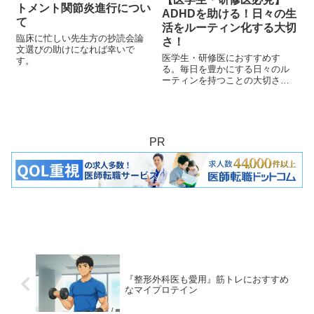
トメント関節炎進行につい
ADHDを助ける！日々の生
て
活をルーティン化する大切
臨床に忙しい先生方の抄読会論
さ！
文選びの助けになれば幸いで
医学生・研修医におすすめす
す。
る。毎日を豊かにする日々のル
ーティンを持つことの大切さに
ついての記事です。
PR
『整形外科医も愛用』筋トレにおすすめ
なマイプロテイン