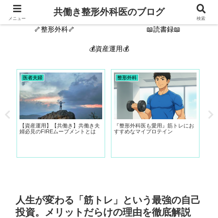
🙋‍♂️自己紹介🦴
新着記事
共働き整形外科医のブログ
メニュー
検索
🦴整形外科🦴
📖読書録📖
💰資産運用💰
医者夫婦
整形外科
整
持
【資産運用】【共働き】共働き夫
『整形外科医も愛用』筋トレにお
お
婦必見のFIREムーブメントとは
すすめなマイプロテイン
学
人生が変わる「筋トレ」という最強の自己
投資。メリットだらけの理由を徹底解説