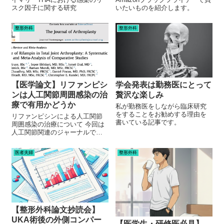
スク因子に関する研究
いたいものを紹介します。
整形外科
整形外科
【医学論文】リファンピシ
学会発表は勤務医にとって
ンは人工関節周囲感染の治
贅沢な楽しみ
療で有用かどうか
私が勤務医をしながら臨床研究
をすることをお勧めする理由を
リファンピシンによる人工関節
書いている記事です。
周囲感染の治療について 今回は
人工関節関連のジャーナルであ
る「The Journal of
Arthroplasty」からの論文です。
医者夫婦
整形外科
人工関節の治療において、最も
怖い合併症の一つである「感
染」の治療について。 ...
【整形外科論文抄読会】
UKA術後の外側コンパー
【医学生・研修医必見】