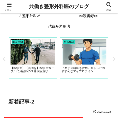
🙋‍♂️自己紹介🦴
新着記事
共働き整形外科医のブログ
メニュー
検索
🦴整形外科🦴
📖読書録📖
💰資産運用💰
医者夫婦
整形外科
整
20
【医学生】【共働き】医学生カッ
『整形外科医も愛用』筋トレにお
お
由
プルにお勧めの研修病院選び
すすめなマイプロテイン
学
新着記事-2
2024.12.25