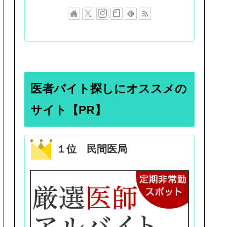
医者バイト探しにオススメの
サイト【PR】
１位 民間医局