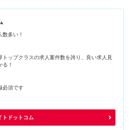
ム
人数多い！
界トップクラスの求人案件数を誇り、良い求人見
かる！
録必須です
イトドットコム