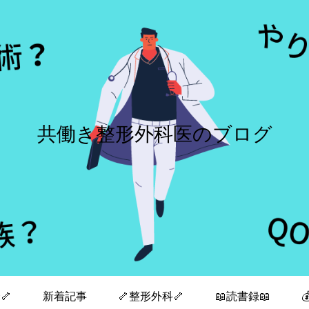
共働き整形外科医のブログ
🦴
新着記事
🦴整形外科🦴
📖読書録📖