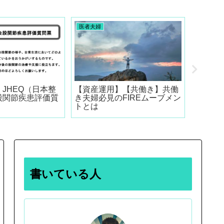
医者夫婦
医者夫婦
JHEQ（日本整
【資産運用】【共働き】共働
【FIR
股関節疾患評価質
き夫婦必見のFIREムーブメン
アル世
トとは
書いている人