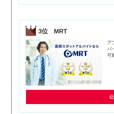
3位 MRT
ア
バ
可
公