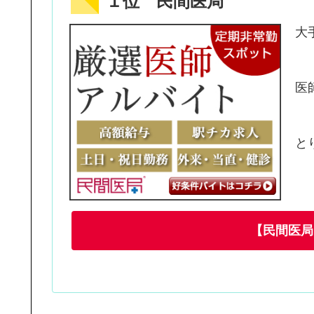
１位 民間医局
大
医
と
【民間医局