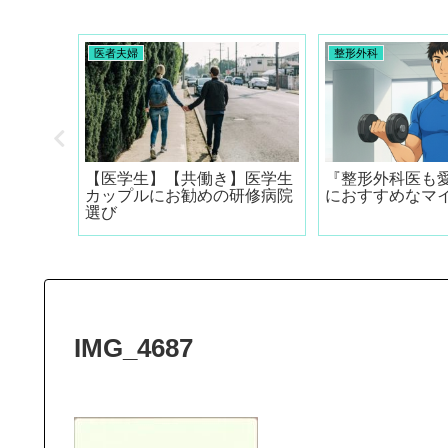
医者夫婦
整形外科
ススメの
【医学生】【共働き】医学生
『整形外科医も
楽天クレ
カップルにお勧めの研修病院
におすすめなマ
選び
IMG_4687