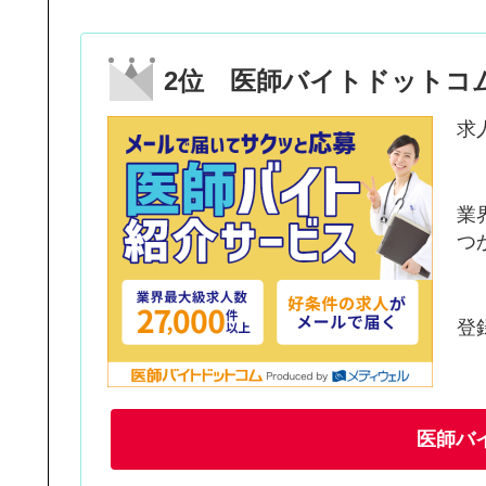
2位 医師バイトドットコ
求
業
つ
登
医師バ