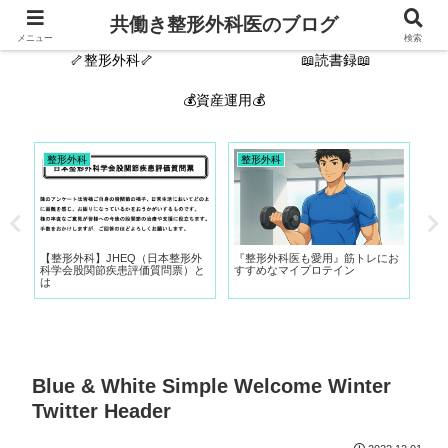
🙋‍♂️自己紹介🦴
新着記事
共働き整形外科医のブログ
メニュー
検索
🦴整形外科🦴
📖読書録📖
💰資産運用💰
整形外科
整形外科
整
イ
【整形外科】JHEQ（日本整形外
『整形外科医も愛用』筋トレにお
お
スク
科学会股関節疾患評価質問票）と
すすめなマイプロテイン
学
は
Blue & White Simple Welcome Winter
Twitter Header