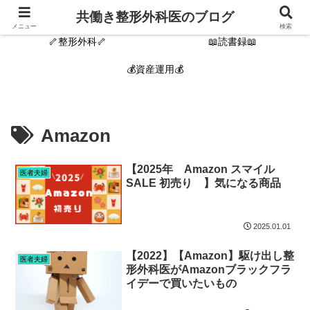
🙋‍♂️自己紹介🦴
新着記事
共働き整形外科医のブログ
メニュー
検索
🦴整形外科🦴
📖読書録📖
💰資産運用💰
Amazon
【2025年 Amazon スマイル
医者夫婦
SALE 初売り 】気になる商品
2025.01.01
【2022】【Amazon】駆け出し整
医者夫婦
形外科医がAmazonブラックフラ
イデーで買いたいもの